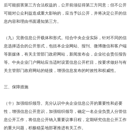
后可能损害第三方合法权益的，公开前须征得第三方同意；但不公开
可能对公众利益造成重大影响的，应当予以公开，并将决定公开的信
息内容和理由书面通知第三方。
（九）完善信息公开载体和形式。结合中央企业实际，针对不同的信
息选择适合的公开形式，包括本企业网站、报刊、微博微信和客户端
等新媒体，有关主管部门政府网站，新闻发布会，企业社会责任报告
等。中央企业门户网站应当适时设置信息公开栏目，按要求做好与有
关主管部门政府网站的链接，增强信息发布的时效性和权威性。
三、保障措施
（十）加强组织领导。充分认识中央企业信息公开的重要性和必要
性，增强信息公开意识，加强组织领导，确定一名企业负责人分管信
息公开工作，将信息公开纳入重要议事日程，定期研究信息公开工作
的重大问题，积极稳妥地部署推进有关工作。