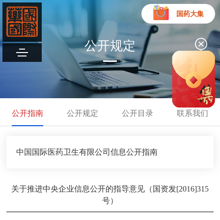
国药大集
公开规定
公开指南
公开规定
公开目录
联系我们
中国国际医药卫生有限公司信息公开指南
关于推进中央企业信息公开的指导意见（国资发[2016]315
号）