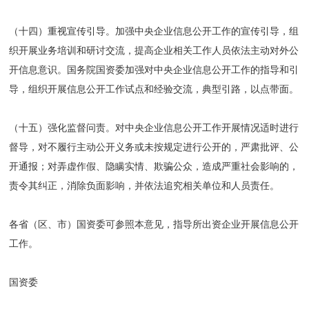
（十四）重视宣传引导。加强中央企业信息公开工作的宣传引导，组
织开展业务培训和研讨交流，提高企业相关工作人员依法主动对外公
开信息意识。国务院国资委加强对中央企业信息公开工作的指导和引
导，组织开展信息公开工作试点和经验交流，典型引路，以点带面。
（十五）强化监督问责。对中央企业信息公开工作开展情况适时进行
督导，对不履行主动公开义务或未按规定进行公开的，严肃批评、公
开通报；对弄虚作假、隐瞒实情、欺骗公众，造成严重社会影响的，
责令其纠正，消除负面影响，并依法追究相关单位和人员责任。
各省（区、市）国资委可参照本意见，指导所出资企业开展信息公开
工作。
国资委