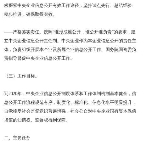
极探索中央企业信息公开有效工作途径，坚持试点先行、总结经验、
稳步推进，确保取得实效。
——严格落实责任。按照“谁形成谁公开，谁公开谁负责”的要求，建
立中央企业信息公开责任制。中央企业作为本企业信息公开的责任主
体，负责组织开展本企业及所属企业信息公开工作。国务院国资委负
责指导督促中央企业信息公开工作。
（三）工作目标。
到2020年，中央企业信息公开制度体系和工作体制机制基本健全，信
息公开工作流程规范有序，制度化、标准化、信息化水平明显提升，
自觉接受社会监督意识普遍增强，社会公众对中央企业国有资本保值
增值的知情权、监督权得到保障。
二、主要任务