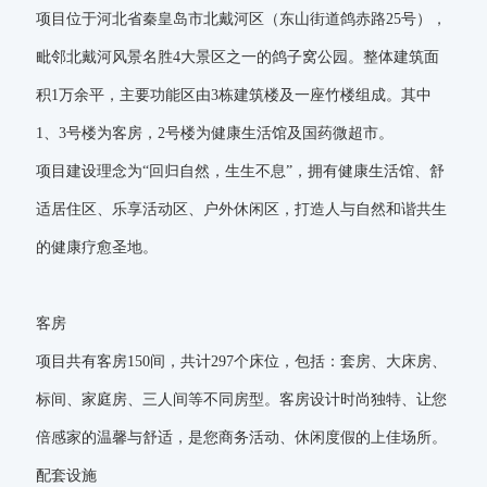
项目位于河北省秦皇岛市北戴河区（东山街道鸽赤路25号），
毗邻北戴河风景名胜4大景区之一的鸽子窝公园。整体建筑面
积1万余平，主要功能区由3栋建筑楼及一座竹楼组成。其中
1、3号楼为客房，2号楼为健康生活馆及国药微超市。
项目建设理念为“回归自然，生生不息”，拥有健康生活馆、舒
适居住区、乐享活动区、户外休闲区，打造人与自然和谐共生
我们是谁
的健康疗愈圣地。
我们做什么
客房
项目共有客房150间，共计297个床位，包括：套房、大床房、
我们发生了什么
标间、家庭房、三人间等不同房型。客房设计时尚独特、让您
倍感家的温馨与舒适，是您商务活动、休闲度假的上佳场所。
配套设施