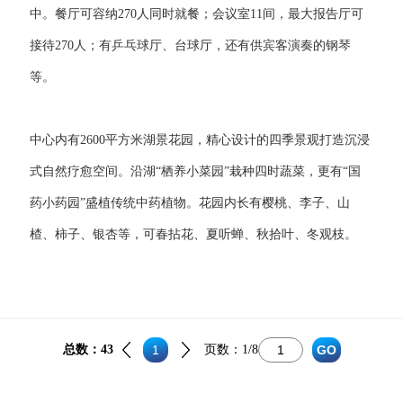
中。餐厅可容纳270人同时就餐；会议室11间，最大报告厅可
接待270人；有乒乓球厅、台球厅，还有供宾客演奏的钢琴
等。
中心内有2600平方米湖景花园，精心设计的四季景观打造沉浸
式自然疗愈空间。沿湖“栖养小菜园”栽种四时蔬菜，更有“国
药小药园”盛植传统中药植物。花园内长有樱桃、李子、山
楂、柿子、银杏等，可春拈花、夏听蝉、秋拾叶、冬观枝。
总数：43
1
页数：
1/8