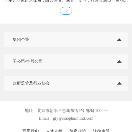
全多元立体运营体系，融合医养、康养、文养，打造普惠型、高品质
的医养结合、康复养老、候鸟式养老、护理院、中医疗愈、安宁疗
护、老年教育、国际化养老等“医康养护游学”一体化综合性医养康养
产业集群。目前54个医养康养基地遍布全国20省33市。
集团企业
子公司/控股公司
政府监管及行业协会
地址：北京市朝阳区惠新东街4号 邮编:100029
Email：
gly@sinopharmintl.com
联系我们
人才支撑
隐私政策
法律声明