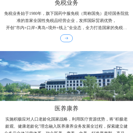
免税业务
我们是谁
免税业务始于1980年，旗下国药中服免税（简称国免）是经国务院批
准的首家全国性免税品经营企业，发挥国际贸易优势，
开创“市内+口岸+离岛+境外+线上”全业态，全力打造国家的免税、
我们做什么
国人的免税、国药的免税、国际化的免税。在全球拥有超40家免税门
店和分支机构，国人不出国门即可“买全球”。
我们发生了什么
医养康养
实施积极应对人口老龄化国家战略，利用医疗资源优势，将“积极老
龄观、健康老龄化”理念融入医养康养业务发展全过程，探索建立健