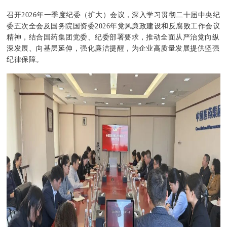
召开2026年一季度纪委（扩大）会议，深入学习贯彻二十届中央纪
委五次全会及国务院国资委2026年党风廉政建设和反腐败工作会议
精神，结合国药集团党委、纪委部署要求，推动全面从严治党向纵
深发展、向基层延伸，强化廉洁提醒，为企业高质量发展提供坚强
纪律保障。