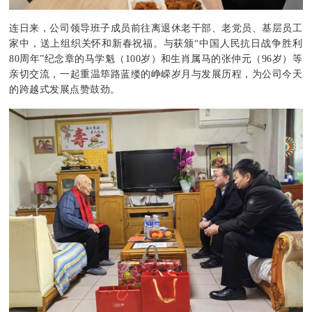
连日来，公司领导班子成员前往离退休老干部、老党员、基层员工
家中，送上组织关怀和新春祝福。与获颁
“中国人民抗日战争胜利
80周年”纪念章的马学魁（100岁）和生肖属马的张仲元（96岁）等
亲切交流，一起重温筚路蓝缕的峥嵘岁月与发展历程，为公司今天
的跨越式发展点赞鼓劲。