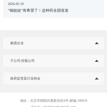
2026-05-19
“铜娃娃”有希望了！这种药全国首发
集团企业
子公司/控股公司
政府监管及行业协会
地址：北京市朝阳区惠新东街4号 邮编:100029
Email：
gly@sinopharmintl.com