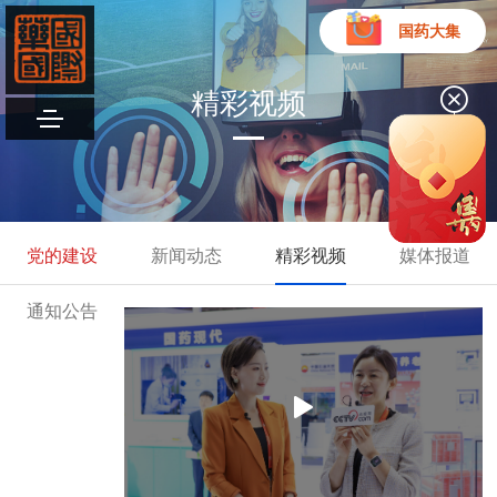
国药大集
精彩视频
党的建设
新闻动态
精彩视频
媒体报道
通知公告