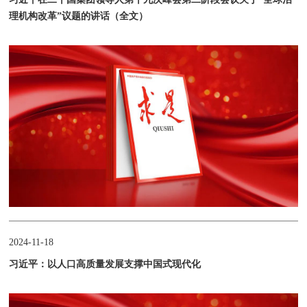
理机构改革”议题的讲话（全文）
2024-11-18
习近平：以人口高质量发展支撑中国式现代化