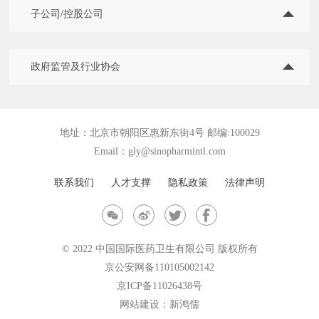
子公司/控股公司
政府监管及行业协会
地址：北京市朝阳区惠新东街4号 邮编:100029
Email：
gly@sinopharmintl.com
联系我们
人才支撑
隐私政策
法律声明
© 2022 中国国际医药卫生有限公司 版权所有
京公安网备110105002142
京ICP备11026438号
网站建设：新鸿儒