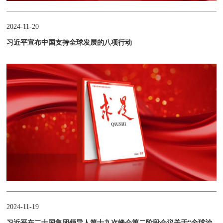
2024-11-20
习近平宣布中国支持全球发展的八项行动
我们是谁
我们做什么
我们发生了什么
2024-11-19
习近平在二十国集团领导人第十九次峰会第二阶段会议关于“全球治