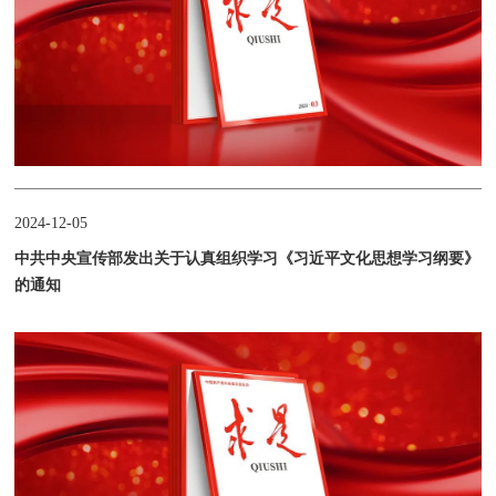
2024-12-05
中共中央宣传部发出关于认真组织学习《习近平文化思想学习纲要》
的通知