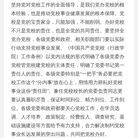
坚持党对党校工作的全面领导，是我们党办党校的根
本经验，也是推动党校事业健康发展的根本保障。党
校是党的宝贵家业，只能加强，不能削弱。办好党校
不只是党校的责任，也是全党的共同责任。要坚持全
党办党校，各级党委和政府、相关职能部门要以实际
行动支持党校事业发展。《中国共产党党校（行政学
院）工作条例》以党内法规的形式明确了各级党委办
党校管党校建党校的主体责任，明确了党委书记第一
责任人的责任。各级党委特别是“一把手”务必要把党
校工作这个“分内事”放在心上，用情用力耕耘好党校
事业这份“责任田”。兼任党校校长的党委负责同志更
要认真履职尽责，保证时间到位、精力到位、工作到
位。各级党委和政府都要关心党校工作，在学员选
调、人才培养、政策制定、经费投入、调查研究、基
础设施建设等方面给予有力支持，合力解决制约党校
事业长远发展的突出问题，共同把党校办好。