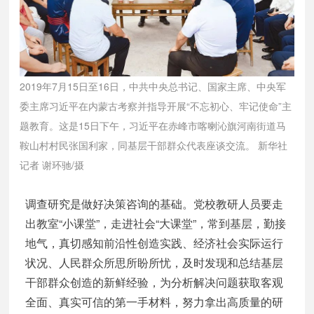
2019年7月15日至16日，中共中央总书记、国家主席、中央军
委主席习近平在内蒙古考察并指导开展“不忘初心、牢记使命”主
题教育。这是15日下午，习近平在赤峰市喀喇沁旗河南街道马
鞍山村村民张国利家，同基层干部群众代表座谈交流。 新华社
记者 谢环驰/摄
调查研究是做好决策咨询的基础。党校教研人员要走
出教室“小课堂”，走进社会“大课堂”，常到基层，勤接
地气，真切感知前沿性创造实践、经济社会实际运行
状况、人民群众所思所盼所忧，及时发现和总结基层
干部群众创造的新鲜经验，为分析解决问题获取客观
全面、真实可信的第一手材料，努力拿出高质量的研