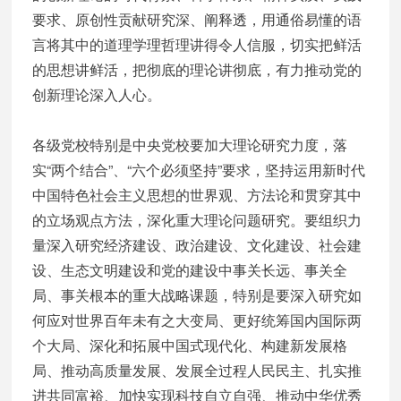
要求、原创性贡献研究深、阐释透，用通俗易懂的语
言将其中的道理学理哲理讲得令人信服，切实把鲜活
的思想讲鲜活，把彻底的理论讲彻底，有力推动党的
创新理论深入人心。
各级党校特别是中央党校要加大理论研究力度，落
实“两个结合”、“六个必须坚持”要求，坚持运用新时代
中国特色社会主义思想的世界观、方法论和贯穿其中
的立场观点方法，深化重大理论问题研究。要组织力
量深入研究经济建设、政治建设、文化建设、社会建
设、生态文明建设和党的建设中事关长远、事关全
局、事关根本的重大战略课题，特别是要深入研究如
何应对世界百年未有之大变局、更好统筹国内国际两
个大局、深化和拓展中国式现代化、构建新发展格
局、推动高质量发展、发展全过程人民民主、扎实推
进共同富裕、加快实现科技自立自强、推动中华优秀