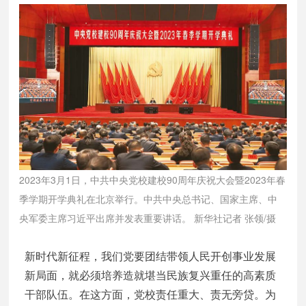
2023年3月1日，中共中央党校建校90周年庆祝大会暨2023年春
季学期开学典礼在北京举行。中共中央总书记、国家主席、中
央军委主席习近平出席并发表重要讲话。 新华社记者 张领/摄
新时代新征程，我们党要团结带领人民开创事业发展
新局面，就必须培养造就堪当民族复兴重任的高素质
干部队伍。在这方面，党校责任重大、责无旁贷。为