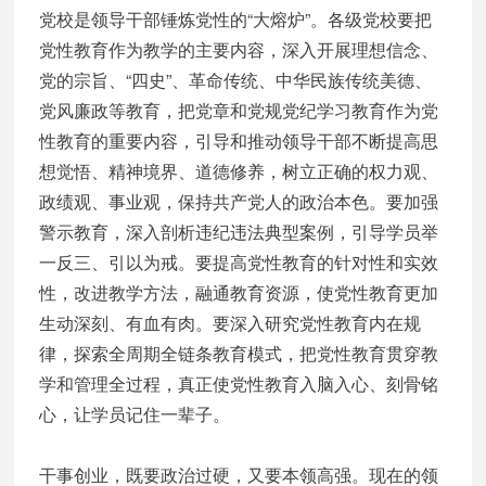
党校是领导干部锤炼党性的“大熔炉”。各级党校要把
党性教育作为教学的主要内容，深入开展理想信念、
党的宗旨、“四史”、革命传统、中华民族传统美德、
党风廉政等教育，把党章和党规党纪学习教育作为党
性教育的重要内容，引导和推动领导干部不断提高思
想觉悟、精神境界、道德修养，树立正确的权力观、
政绩观、事业观，保持共产党人的政治本色。要加强
警示教育，深入剖析违纪违法典型案例，引导学员举
一反三、引以为戒。要提高党性教育的针对性和实效
性，改进教学方法，融通教育资源，使党性教育更加
生动深刻、有血有肉。要深入研究党性教育内在规
律，探索全周期全链条教育模式，把党性教育贯穿教
学和管理全过程，真正使党性教育入脑入心、刻骨铭
心，让学员记住一辈子。
干事创业，既要政治过硬，又要本领高强。现在的领