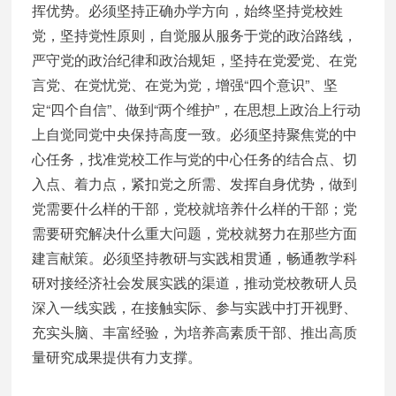
挥优势。必须坚持正确办学方向，始终坚持党校姓
党，坚持党性原则，自觉服从服务于党的政治路线，
严守党的政治纪律和政治规矩，坚持在党爱党、在党
言党、在党忧党、在党为党，增强“四个意识”、坚
定“四个自信”、做到“两个维护”，在思想上政治上行动
上自觉同党中央保持高度一致。必须坚持聚焦党的中
心任务，找准党校工作与党的中心任务的结合点、切
入点、着力点，紧扣党之所需、发挥自身优势，做到
党需要什么样的干部，党校就培养什么样的干部；党
需要研究解决什么重大问题，党校就努力在那些方面
建言献策。必须坚持教研与实践相贯通，畅通教学科
研对接经济社会发展实践的渠道，推动党校教研人员
深入一线实践，在接触实际、参与实践中打开视野、
充实头脑、丰富经验，为培养高素质干部、推出高质
量研究成果提供有力支撑。