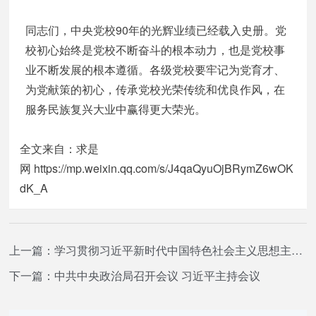
同志们，中央党校90年的光辉业绩已经载入史册。党
校初心始终是党校不断奋斗的根本动力，也是党校事
业不断发展的根本遵循。各级党校要牢记为党育才、
为党献策的初心，传承党校光荣传统和优良作风，在
服务民族复兴大业中赢得更大荣光。
全文来自：求是
网 https://mp.weixin.qq.com/s/J4qaQyuOjBRymZ6wOK
dK_A
上一篇：学习贯彻习近平新时代中国特色社会主义思想主题教育工作会议在京召开 习近平发表重要讲话
下一篇：中共中央政治局召开会议 习近平主持会议